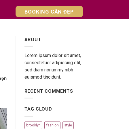
【RA MẮT SHOPHOUSE】
BOOKING CĂN ĐẸP
NGAY HÔM NAY
ABOUT
Lorem ipsum dolor sit amet,
consectetuer adipiscing elit,
sed diam nonummy nibh
euismod tincidunt.
 vẹn
RECENT COMMENTS
TAG CLOUD
brooklyn
fashion
style