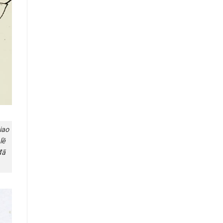
iao
lề
đã