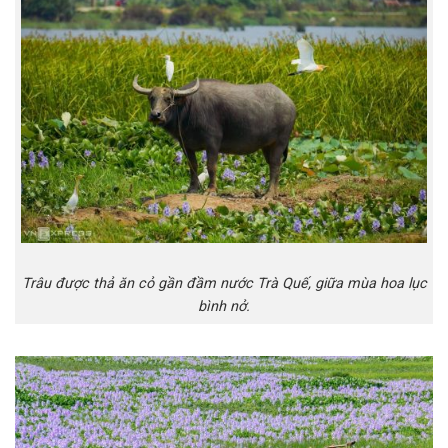
Trâu được thả ăn cỏ gần đầm nước Trà Quế, giữa mùa hoa lục
bình nở.