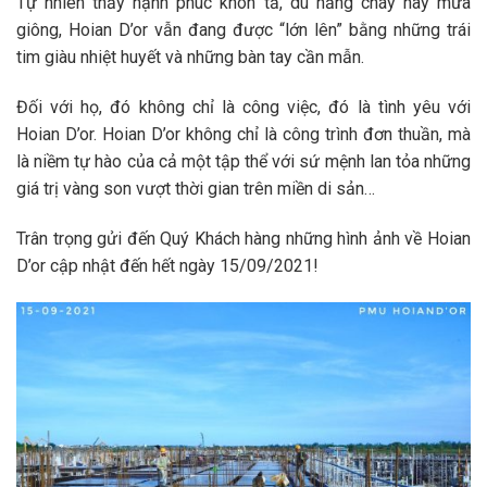
Tự nhiên thấy hạnh phúc khôn tả, dù nắng cháy hay mưa
giông, Hoian D’or vẫn đang được “lớn lên” bằng những trái
tim giàu nhiệt huyết và những bàn tay cần mẫn.
Đối với họ, đó không chỉ là công việc, đó là tình yêu với
Hoian D’or. Hoian D’or không chỉ là công trình đơn thuần, mà
là niềm tự hào của cả một tập thể với sứ mệnh lan tỏa những
giá trị vàng son vượt thời gian trên miền di sản…
Trân trọng gửi đến Quý Khách hàng những hình ảnh về Hoian
D’or cập nhật đến hết ngày 15/09/2021!