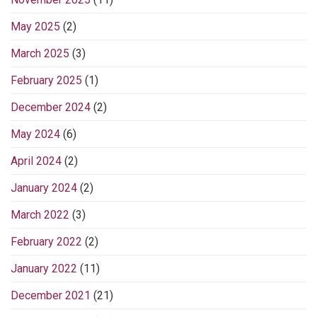
May 2025
(2)
March 2025
(3)
February 2025
(1)
December 2024
(2)
May 2024
(6)
April 2024
(2)
January 2024
(2)
March 2022
(3)
February 2022
(2)
January 2022
(11)
December 2021
(21)