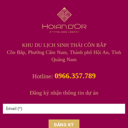
KHU DU LỊCH SINH THÁI CỒN BẮP
Cồn Bắp, Phường Cẩm Nam, Thành phố Hội An, Tỉnh
Quảng Nam
0966.357.789
Hotline:
Đăng ký nhận thông tin dự án