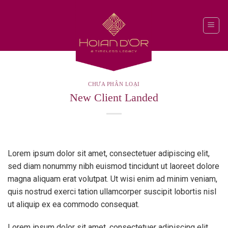
Skip
to
content
CHƯA PHÂN LOẠI
New Client Landed
Lorem ipsum dolor sit amet, consectetuer adipiscing elit,
sed diam nonummy nibh euismod tincidunt ut laoreet dolore
magna aliquam erat volutpat. Ut wisi enim ad minim veniam,
quis nostrud exerci tation ullamcorper suscipit lobortis nisl
ut aliquip ex ea commodo consequat.
Lorem ipsum dolor sit amet, consectetuer adipiscing elit,