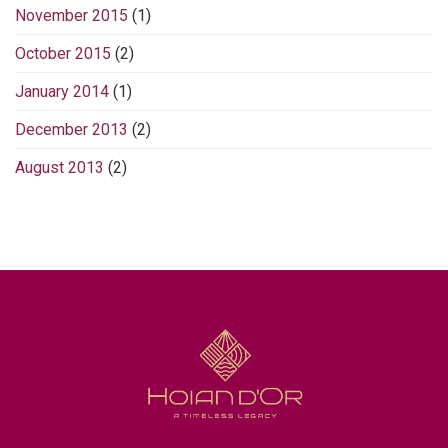
November 2015
(1)
October 2015
(2)
January 2014
(1)
December 2013
(2)
August 2013
(2)