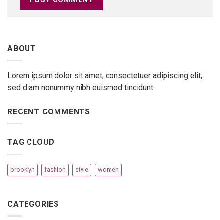
ABOUT
Lorem ipsum dolor sit amet, consectetuer adipiscing elit,
sed diam nonummy nibh euismod tincidunt.
RECENT COMMENTS
TAG CLOUD
brooklyn
fashion
style
women
CATEGORIES