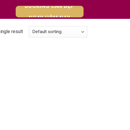
BOOKING CĂN ĐẸP
NGAY HÔM NAY
ingle result