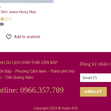
S
 Slim Jeans Noisy May
00
d
of
Add to wishlist
HU DU LỊCH SINH THÁI CỒN BẮP
Đăng ký nhận t
ồn Bắp - Phường Cẩm Nam - Thành phố Hội
n - Tỉnh Quảng Nam
tline: 0966.357.789
Copyright 2023 © Hoian d'Or