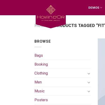
Skip
DEMOS
to
content
HOME
/
PRODUCTS TAGGED “FIT
BROWSE
Bags
Booking
Clothing
Men
Music
Posters