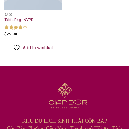
BAGS
Talifa Bag , NYPD
$
29.00
Rated
4.00
out
of 5
Add to wishlist
KHU DU LỊCH SINH THÁI CỒN BẮP
Cồn Bắp, Phường Cẩm Nam, Thành phố Hội An, Tỉnh