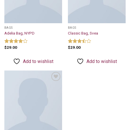
BAGS
BAGS
Adelia Bag, NYPD
Classic Bag, Svea
$
29.00
$
29.00
Rated
Rated
4.00
out
3.50
out
of 5
of 5
Add to wishlist
Add to wishlist
Add to
wishlist