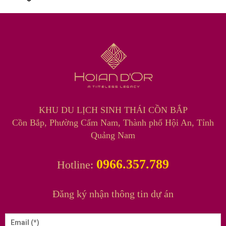
KHU DU LỊCH SINH THÁI CỒN BẮP
Cồn Bắp, Phường Cẩm Nam, Thành phố Hội An, Tỉnh
Quảng Nam
0966.357.789
Hotline:
Đăng ký nhận thông tin dự án