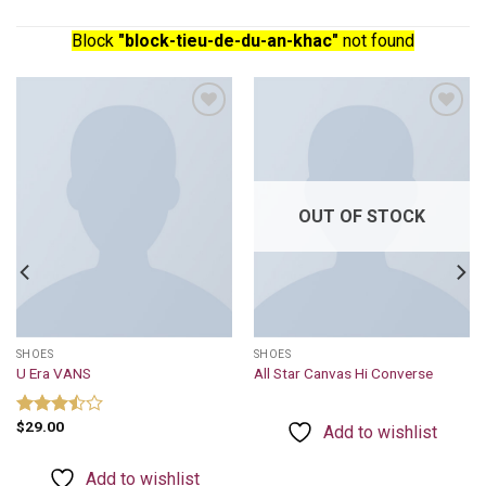
Block
"block-tieu-de-du-an-khac"
not found
Add to
Add to
wishlist
wishlist
OUT OF STOCK
SHOES
SHOES
U Era VANS
All Star Canvas Hi Converse
$
29.00
Rated
Add to wishlist
3.50
out
of 5
Add to wishlist