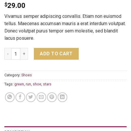
$
29.00
Vivamus semper adipiscing convallis. Etiam non euismod
tellus. Maecenas accumsan mauris a erat interdum volutpat.
Donec volutpat purus tempor sem molestie, sed blandit
lacus posuere.
All Star Print Ox Converse quantity
ADD TO CART
Category:
Shoes
Tags:
green
,
run
,
shoe
,
stars