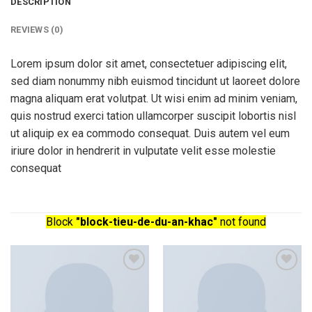
DESCRIPTION
REVIEWS (0)
Lorem ipsum dolor sit amet, consectetuer adipiscing elit,
sed diam nonummy nibh euismod tincidunt ut laoreet dolore
magna aliquam erat volutpat. Ut wisi enim ad minim veniam,
quis nostrud exerci tation ullamcorper suscipit lobortis nisl
ut aliquip ex ea commodo consequat. Duis autem vel eum
iriure dolor in hendrerit in vulputate velit esse molestie
consequat
Block
"block-tieu-de-du-an-khac"
not found
Add to
Add to